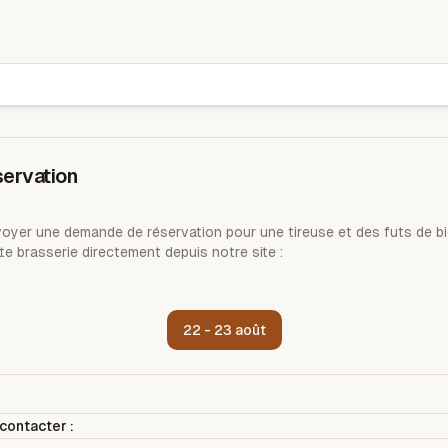
Brasserie du puyricard
ervation
yer une demande de réservation pour une tireuse et des futs de bi
te brasserie directement depuis notre site :
22 - 23 août
contacter :