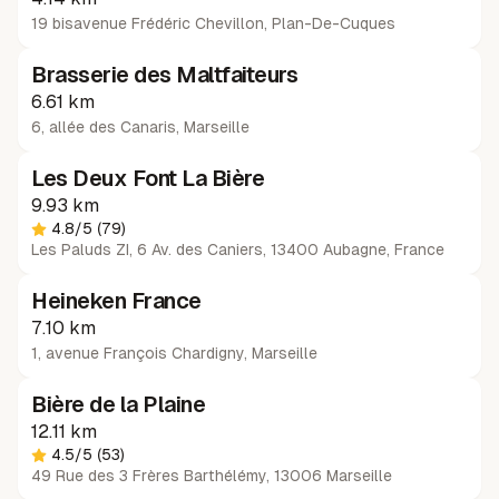
19 bisavenue Frédéric Chevillon
,
Plan-De-Cuques
Brasserie des Maltfaiteurs
6.61 km
6, allée des Canaris
,
Marseille
Les Deux Font La Bière
9.93 km
4.8
/5
(79)
Les Paluds ZI, 6 Av. des Caniers, 13400 Aubagne, France
Heineken France
7.10 km
1, avenue François Chardigny
,
Marseille
Bière de la Plaine
12.11 km
4.5
/5
(53)
49 Rue des 3 Frères Barthélémy, 13006 Marseille