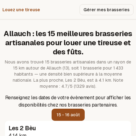
Louez une tireuse
Pourquoi nous ?
Gérer mes brasseries
Allauch
: les
15
meilleures brasseries
artisanales pour louer une tireuse et
des fûts.
Nous avons trouvé
15
brasseries artisanales dans un rayon de
15
km autour de
Allauch
(13)
, soit 1 brasserie pour 1 433
habitants — une densité bien supérieure à la moyenne
nationale.
La plus proche, Les 2 Bèu, est à 4.1 km.
Note
moyenne : 4.7/5 (1329 avis).
Renseignez les dates de votre évènement pour afficher les
disponibilités chez nos brasseries partenaires.
15 - 16 août
Les 2 Bèu
4.14 km