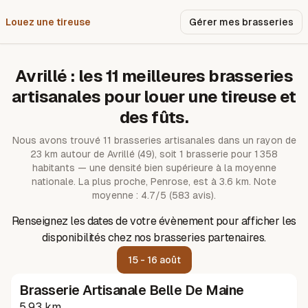
Louez une tireuse
Pourquoi nous ?
Gérer mes brasseries
Avrillé
: les
11
meilleures brasseries
artisanales pour louer une tireuse et
des fûts.
Nous avons trouvé
11
brasseries artisanales dans un rayon de
23
km autour de
Avrillé
(49)
, soit 1 brasserie pour 1 358
habitants — une densité bien supérieure à la moyenne
nationale.
La plus proche, Penrose, est à 3.6 km.
Note
moyenne : 4.7/5 (583 avis).
Renseignez les dates de votre évènement pour afficher les
disponibilités chez nos brasseries partenaires.
15 - 16 août
Brasserie Artisanale Belle De Maine
5.93 km