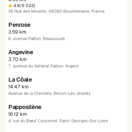
4.8
/5
(122)
36 Rue des Moulins, 49080 Bouchemaine, France
Penrose
3.59 km
6, avenue Patton
,
Beaucouzé
Angevine
3.70 km
7, avenue du Général Patton
,
Angers
La Côale
14.47 km
Avenue de la Clercière
,
Bécon-Les-Granits
Papposilène
16.12 km
4, rue du Bœuf Couronné
,
Saint-Georges-Sur-Loire