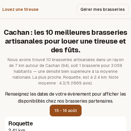
Louez une tireuse
Pourquoi nous ?
Gérer mes brasseries
Cachan
: les
10
meilleures brasseries
artisanales pour louer une tireuse et
des fûts.
Nous avons trouvé
10
brasseries artisanales dans un rayon
de
7
km autour de
Cachan
(94)
, soit 1 brasserie pour 3 059
habitants — une densité bien supérieure à la moyenne
nationale.
La plus proche, Roquette, est à 2.4 km.
Note
moyenne : 4.3/5 (1669 avis).
Renseignez les dates de votre évènement pour afficher les
disponibilités chez nos brasseries partenaires.
15 - 16 août
Roquette
2.41 km