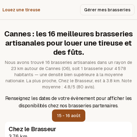
Louez une tireuse
Pourquoi nous ?
Gérer mes brasseries
Cannes
: les
16
meilleures brasseries
artisanales pour louer une tireuse et
des fûts.
Nous avons trouvé
16
brasseries artisanales dans un rayon de
23
km autour de
Cannes
(06)
, soit 1 brasserie pour 4 578
habitants — une densité bien supérieure à la moyenne
nationale.
La plus proche, Chez le Brasseur, est à 3.8 km.
Note
moyenne : 4.8/5 (80 avis).
Renseignez les dates de votre évènement pour afficher les
disponibilités chez nos brasseries partenaires.
15 - 16 août
Chez le Brasseur
3.76 km