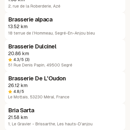
2, rue de la Roberderie
,
Azé
Brasserie alpaca
13.52 km
18 terrue de l'Hommeau
,
Segré-En-Anjou bleu
Brasserie Dulcinel
20.86 km
4.3
/5
(3)
51 Rue Denis Papin, 49500 Segré
Brasserie De L'Oudon
26.12 km
4.8
/5
Le Mottais, 53230 Méral, France
Bria Sarta
21.58 km
1, Le Gravier - Brissarthe
,
Les hauts-D'anjou