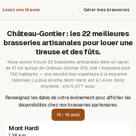
Louez une tireuse
Pourquoi nous ?
Gérer mes brasseries
Château-Gontier
: les
22
meilleures
brasseries artisanales pour louer une
tireuse et des fûts.
Nous avons trouvé
22
brasseries artisanales dans un rayon
de
51
km autour de
Château-Gontier
(53)
, soit 1 brasserie pour
760 habitants — une densité bien supérieure à la moyenne
nationale.
La plus proche, Mont Hardi, est à 1.4 km.
Note
moyenne : 4.6/5 (377 avis).
Renseignez les dates de votre évènement pour afficher les
disponibilités chez nos brasseries partenaires.
15 - 16 août
Mont Hardi
1.38 km