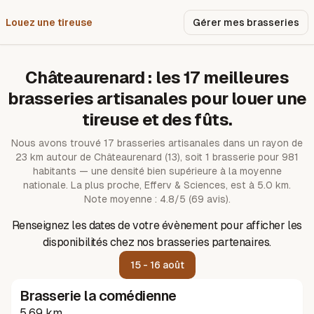
Louez une tireuse
Pourquoi nous ?
Gérer mes brasseries
Châteaurenard
: les
17
meilleures
brasseries artisanales pour louer une
tireuse et des fûts.
Nous avons trouvé
17
brasseries artisanales dans un rayon de
23
km autour de
Châteaurenard
(13)
, soit 1 brasserie pour 981
habitants — une densité bien supérieure à la moyenne
nationale.
La plus proche, Efferv & Sciences, est à 5.0 km.
Note moyenne : 4.8/5 (69 avis).
Renseignez les dates de votre évènement pour afficher les
disponibilités chez nos brasseries partenaires.
15 - 16 août
Brasserie la comédienne
5.69 km