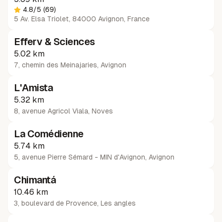
4.8
/5
(69)
5 Av. Elsa Triolet, 84000 Avignon, France
Efferv & Sciences
5.02 km
7, chemin des Meinajaries
,
Avignon
L'Amista
5.32 km
8, avenue Agricol Viala
,
Noves
La Comédienne
5.74 km
5, avenue Pierre Sémard - MIN d'Avignon
,
Avignon
Chimantá
10.46 km
3, boulevard de Provence
,
Les angles