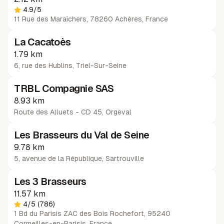
4.9
/5
11 Rue des Maraîchers, 78260 Achères, France
La Cacatoès
1.79 km
6, rue des Hublins
,
Triel-Sur-Seine
TRBL Compagnie SAS
8.93 km
Route des Alluets - CD 45
,
Orgeval
Les Brasseurs du Val de Seine
9.78 km
5, avenue de la République
,
Sartrouville
Les 3 Brasseurs
11.57 km
4
/5
(786)
1 Bd du Parisis ZAC des Bois Rochefort, 95240
Cormeilles-en-Parisis, France