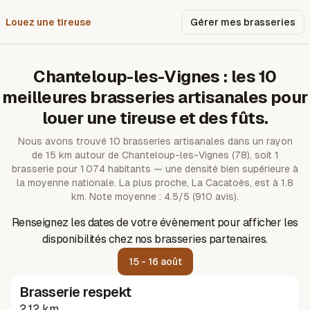
Louez une tireuse
Pourquoi nous ?
Gérer mes brasseries
Chanteloup-les-Vignes
: les
10
meilleures brasseries artisanales pour
louer une tireuse et des fûts.
Nous avons trouvé
10
brasseries artisanales dans un rayon
de
15
km autour de
Chanteloup-les-Vignes
(78)
, soit 1
brasserie pour 1 074 habitants — une densité bien supérieure à
la moyenne nationale.
La plus proche, La Cacatoès, est à 1.8
km.
Note moyenne : 4.5/5 (910 avis).
Renseignez les dates de votre évènement pour afficher les
disponibilités chez nos brasseries partenaires.
15 - 16 août
Brasserie respekt
2.12 km