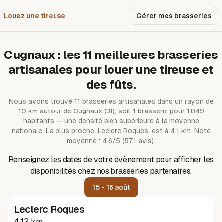
Louez une tireuse
Pourquoi nous ?
Gérer mes brasseries
Cugnaux
: les
11
meilleures brasseries
artisanales pour louer une tireuse et
des fûts.
Nous avons trouvé
11
brasseries artisanales dans un rayon de
10
km autour de
Cugnaux
(31)
, soit 1 brasserie pour 1 849
habitants — une densité bien supérieure à la moyenne
nationale.
La plus proche, Leclerc Roques, est à 4.1 km.
Note
moyenne : 4.6/5 (571 avis).
Renseignez les dates de votre évènement pour afficher les
disponibilités chez nos brasseries partenaires.
15 - 16 août
Leclerc Roques
4.12 km