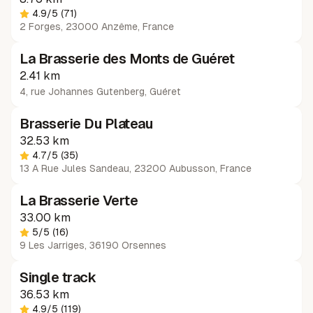
4.9
/5
(71)
2 Forges, 23000 Anzême, France
La Brasserie des Monts de Guéret
2.41 km
4, rue Johannes Gutenberg
,
Guéret
Brasserie Du Plateau
32.53 km
4.7
/5
(35)
13 A Rue Jules Sandeau, 23200 Aubusson, France
La Brasserie Verte
33.00 km
5
/5
(16)
9 Les Jarriges, 36190 Orsennes
Single track
36.53 km
4.9
/5
(119)