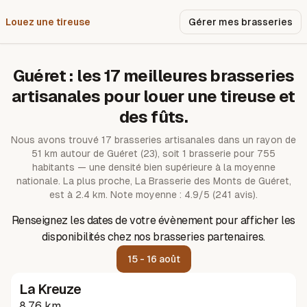
Louez une tireuse
Pourquoi nous ?
Gérer mes brasseries
Guéret
: les
17
meilleures brasseries
artisanales pour louer une tireuse et
des fûts.
Nous avons trouvé
17
brasseries artisanales dans un rayon de
51
km autour de
Guéret
(23)
, soit 1 brasserie pour 755
habitants — une densité bien supérieure à la moyenne
nationale.
La plus proche, La Brasserie des Monts de Guéret,
est à 2.4 km.
Note moyenne : 4.9/5 (241 avis).
Renseignez les dates de votre évènement pour afficher les
disponibilités chez nos brasseries partenaires.
15 - 16 août
La Kreuze
8.76 km