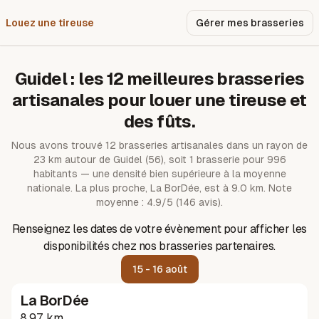
Louez une tireuse
Pourquoi nous ?
Gérer mes brasseries
Guidel
: les
12
meilleures brasseries
artisanales pour louer une tireuse et
des fûts.
Nous avons trouvé
12
brasseries artisanales dans un rayon de
23
km autour de
Guidel
(56)
, soit 1 brasserie pour 996
habitants — une densité bien supérieure à la moyenne
nationale.
La plus proche, La BorDée, est à 9.0 km.
Note
moyenne : 4.9/5 (146 avis).
Renseignez les dates de votre évènement pour afficher les
disponibilités chez nos brasseries partenaires.
15 - 16 août
La BorDée
8.97 km