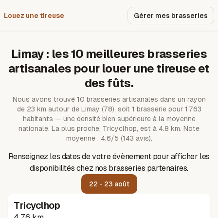
Louez une tireuse
Pourquoi nous ?
Gérer mes brasseries
Limay
: les
10
meilleures brasseries
artisanales pour louer une tireuse et
des fûts.
Nous avons trouvé
10
brasseries artisanales dans un rayon
de
23
km autour de
Limay
(78)
, soit 1 brasserie pour 1 763
habitants — une densité bien supérieure à la moyenne
nationale.
La plus proche, Tricyclhop, est à 4.8 km.
Note
moyenne : 4.6/5 (143 avis).
Renseignez les dates de votre évènement pour afficher les
disponibilités chez nos brasseries partenaires.
22 - 23 août
Tricyclhop
4.76 km