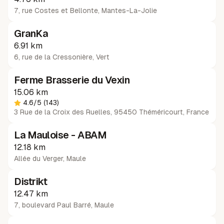
7, rue Costes et Bellonte
,
Mantes-La-Jolie
GranKa
6.91 km
6, rue de la Cressonière
,
Vert
Ferme Brasserie du Vexin
15.06 km
4.6
/5
(143)
3 Rue de la Croix des Ruelles, 95450 Théméricourt, France
La Mauloise - ABAM
12.18 km
Allée du Verger
,
Maule
Distrikt
12.47 km
7, boulevard Paul Barré
,
Maule