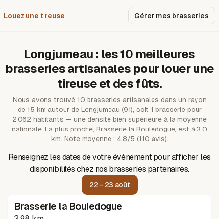
Louez une tireuse
Pourquoi nous ?
Gérer mes brasseries
Longjumeau
: les
10
meilleures
brasseries artisanales pour louer une
tireuse et des fûts.
Nous avons trouvé
10
brasseries artisanales dans un rayon
de
15
km autour de
Longjumeau
(91)
, soit 1 brasserie pour
2 062 habitants — une densité bien supérieure à la moyenne
nationale.
La plus proche, Brasserie la Bouledogue, est à 3.0
km.
Note moyenne : 4.8/5 (110 avis).
Renseignez les dates de votre évènement pour afficher les
disponibilités chez nos brasseries partenaires.
22 - 23 août
Brasserie la Bouledogue
2.98 km