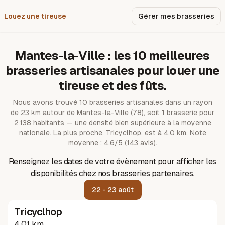
Louez une tireuse
Pourquoi nous ?
Gérer mes brasseries
Mantes-la-Ville
: les
10
meilleures
brasseries artisanales pour louer une
tireuse et des fûts.
Nous avons trouvé
10
brasseries artisanales dans un rayon
de
23
km autour de
Mantes-la-Ville
(78)
, soit 1 brasserie pour
2 138 habitants — une densité bien supérieure à la moyenne
nationale.
La plus proche, Tricyclhop, est à 4.0 km.
Note
moyenne : 4.6/5 (143 avis).
Renseignez les dates de votre évènement pour afficher les
disponibilités chez nos brasseries partenaires.
22 - 23 août
Tricyclhop
4.01 km