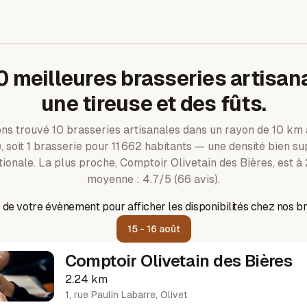
0
meilleures brasseries artisan
une tireuse et des fûts.
ns trouvé
10
brasseries artisanales dans un rayon de
10
km a
)
, soit 1 brasserie pour 11 662 habitants — une densité bien su
ionale.
La plus proche, Comptoir Olivetain des Bières, est à 
moyenne : 4.7/5 (66 avis).
 de votre évènement pour afficher les disponibilités chez nos br
15 - 16 août
Comptoir Olivetain des Bières
2.24 km
1, rue Paulin Labarre
,
Olivet