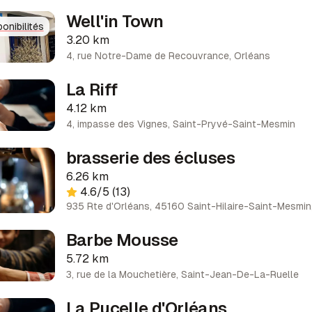
Well'in Town
onibilités
3.20 km
4, rue Notre-Dame de Recouvrance
,
Orléans
La Riff
4.12 km
4, impasse des Vignes
,
Saint-Pryvé-Saint-Mesmin
brasserie des écluses
6.26 km
4.6
/5
(13)
935 Rte d'Orléans, 45160 Saint-Hilaire-Saint-Mesmin
Barbe Mousse
5.72 km
3, rue de la Mouchetière
,
Saint-Jean-De-La-Ruelle
La Pucelle d'Orléans