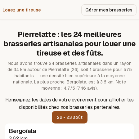
Louez une tireuse
Pourquoi nous ?
Gérer mes brasseries
Pierrelatte
: les
24
meilleures
brasseries artisanales pour louer une
tireuse et des fûts.
Nous avons trouvé
24
brasseries artisanales dans un rayon
de
34
km autour de
Pierrelatte
(26)
, soit 1 brasserie pour 575
habitants — une densité bien supérieure à la moyenne
nationale.
La plus proche, Bergoïata, est à 3.6 km.
Note
moyenne : 4.7/5 (746 avis).
Renseignez les dates de votre évènement pour afficher les
disponibilités chez nos brasseries partenaires.
22 - 23 août
Bergoïata
3.62 km