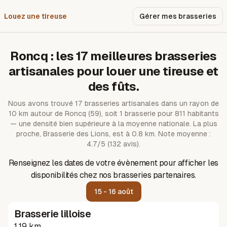
Louez une tireuse
Pourquoi nous ?
Gérer mes brasseries
Roncq
: les
17
meilleures brasseries
artisanales pour louer une tireuse et
des fûts.
Nous avons trouvé
17
brasseries artisanales dans un rayon de
10
km autour de
Roncq
(59)
, soit 1 brasserie pour 811 habitants
— une densité bien supérieure à la moyenne nationale.
La plus
proche, Brasserie des Lions, est à 0.8 km.
Note moyenne :
4.7/5 (132 avis).
Renseignez les dates de votre évènement pour afficher les
disponibilités chez nos brasseries partenaires.
15 - 16 août
Brasserie lilloise
1.19 km