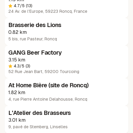
4.7
/5
(13)
24 Av. de l'Europe, 59223 Roncq, France
Brasserie des Lions
0.82 km
5 bis, rue Pasteur
,
Roncq
GANG Beer Factory
3.15 km
4.3
/5
(3)
52 Rue Jean Bart, 59200 Tourcoing
At Home Bière (site de Roncq)
1.82 km
4, rue Pierre Antoine Delahousse
,
Roncq
L'Atelier des Brasseurs
3.01 km
9, pavé de Stemberg
,
Linselles