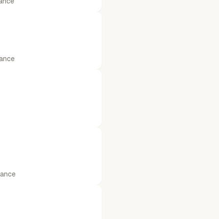
ance
rance
rance