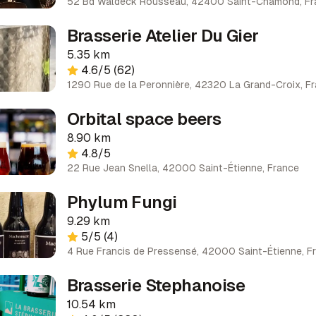
52 Bd Waldeck Rousseau, 42400 Saint-Chamond, Fr
Brasserie Atelier Du Gier
5.35 km
4.6
/5
(62)
1290 Rue de la Peronnière, 42320 La Grand-Croix, F
Orbital space beers
8.90 km
4.8
/5
22 Rue Jean Snella, 42000 Saint-Étienne, France
Phylum Fungi
9.29 km
5
/5
(4)
4 Rue Francis de Pressensé, 42000 Saint-Étienne, F
Brasserie Stephanoise
10.54 km