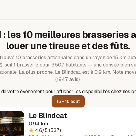
d
: les
10
meilleures brasseries a
louer une tireuse et des fûts.
 trouvé
10
brasseries artisanales dans un rayon de
15
km aut
)
, soit 1 brasserie pour 3 507 habitants — une densité bien s
tionale.
La plus proche, Le Blindcat, est à 0.9 km.
Note moye
(1947 avis).
 de votre évènement pour afficher les disponibilités chez nos br
15 - 16 août
Le Blindcat
0.94 km
4.6
/5
(537)