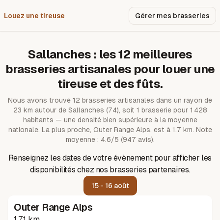
Louez une tireuse
Pourquoi nous ?
Gérer mes brasseries
Sallanches
: les
12
meilleures
brasseries artisanales pour louer une
tireuse et des fûts.
Nous avons trouvé
12
brasseries artisanales dans un rayon de
23
km autour de
Sallanches
(74)
, soit 1 brasserie pour 1 428
habitants — une densité bien supérieure à la moyenne
nationale.
La plus proche, Outer Range Alps, est à 1.7 km.
Note
moyenne : 4.6/5 (947 avis).
Renseignez les dates de votre évènement pour afficher les
disponibilités chez nos brasseries partenaires.
15 - 16 août
Outer Range Alps
1.71 km