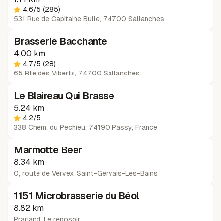
4.6
/5
(285)
531 Rue de Capitaine Bulle, 74700 Sallanches
Brasserie Bacchante
4.00 km
4.7
/5
(28)
65 Rte des Viberts, 74700 Sallanches
Le Blaireau Qui Brasse
5.24 km
4.2
/5
338 Chem. du Pechieu, 74190 Passy, France
Marmotte Beer
8.34 km
0, route de Vervex
,
Saint-Gervais-Les-Bains
1151 Microbrasserie du Béol
8.82 km
Prariand
,
Le reposoir