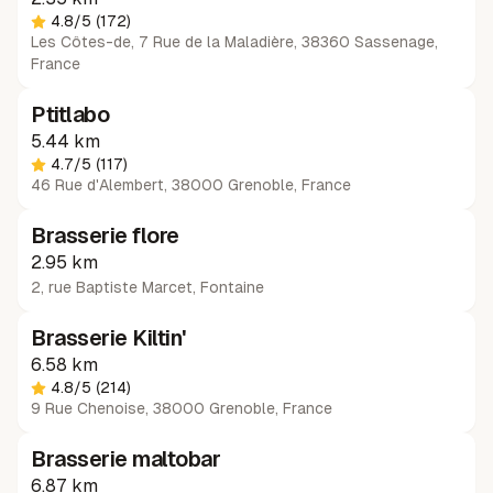
4.8
/5
(172)
Les Côtes-de, 7 Rue de la Maladière, 38360 Sassenage,
France
Ptitlabo
5.44 km
4.7
/5
(117)
46 Rue d'Alembert, 38000 Grenoble, France
Brasserie flore
2.95 km
2, rue Baptiste Marcet
,
Fontaine
Brasserie Kiltin'
6.58 km
4.8
/5
(214)
9 Rue Chenoise, 38000 Grenoble, France
Brasserie maltobar
6.87 km