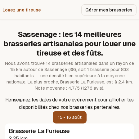
Louez une tireuse
Pourquoi nous ?
Gérer mes brasseries
Sassenage
: les
14
meilleures
brasseries artisanales pour louer une
tireuse et des fûts.
Nous avons trouvé
14
brasseries artisanales dans un rayon de
15
km autour de
Sassenage
(38)
, soit 1 brasserie pour 833
habitants — une densité bien supérieure à la moyenne
nationale.
La plus proche, Brasserie La Furieuse, est à 2.4 km.
Note moyenne : 4.7/5 (1276 avis).
Renseignez les dates de votre évènement pour afficher les
disponibilités chez nos brasseries partenaires.
15 - 16 août
Brasserie La Furieuse
2.35 km