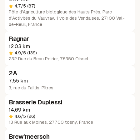
4.7
/5
(87)
Pôle d’Agriculture biologique des Hauts Prés, Parc
d’Activités du Vauvray, 1 voie des Vendaises, 27100 Val-
de-Reuil, France
Ragnar
12.03 km
4.9
/5
(139)
232 Rue du Beau Poirier, 76350 Oissel
2A
7.55 km
3, rue du Taillis
,
Pîtres
Brasserie Duplessi
14.69 km
4.6
/5
(26)
13 Rue aux Moines, 27700 tosny, France
Brew'meersch