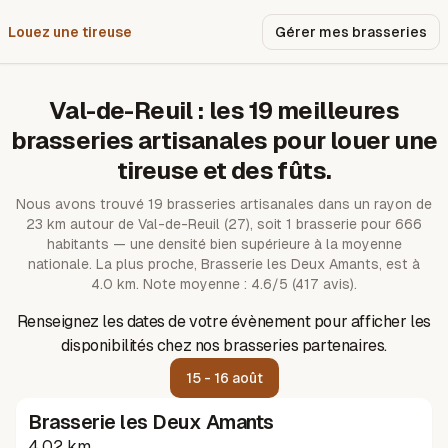
Louez une tireuse
Pourquoi nous ?
Gérer mes brasseries
Val-de-Reuil
: les
19
meilleures
brasseries artisanales pour louer une
tireuse et des fûts.
Nous avons trouvé
19
brasseries artisanales dans un rayon de
23
km autour de
Val-de-Reuil
(27)
, soit 1 brasserie pour 666
habitants — une densité bien supérieure à la moyenne
nationale.
La plus proche, Brasserie les Deux Amants, est à
4.0 km.
Note moyenne : 4.6/5 (417 avis).
Renseignez les dates de votre évènement pour afficher les
disponibilités chez nos brasseries partenaires.
15 - 16 août
Brasserie les Deux Amants
4.02 km