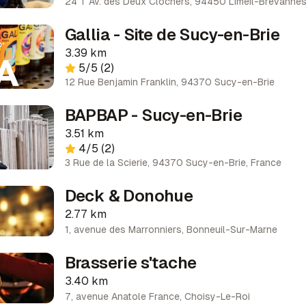
24 T Av. des Deux Clochers, 94450 Limeil-Brévannes
Gallia - Site de Sucy-en-Brie
3.39 km
5
/5
(2)
12 Rue Benjamin Franklin, 94370 Sucy-en-Brie
BAPBAP - Sucy-en-Brie
3.51 km
4
/5
(2)
3 Rue de la Scierie, 94370 Sucy-en-Brie, France
Deck & Donohue
2.77 km
1, avenue des Marronniers
,
Bonneuil-Sur-Marne
Brasserie s'tache
3.40 km
7, avenue Anatole France
,
Choisy-Le-Roi