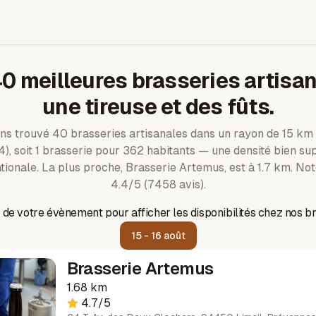
40
meilleures brasseries artisan
une tireuse et des fûts.
ns trouvé
40
brasseries artisanales dans un rayon de
15
km 
4)
, soit 1 brasserie pour 362 habitants — une densité bien su
ionale.
La plus proche, Brasserie Artemus, est à 1.7 km.
Not
4.4/5 (7458 avis).
 de votre évènement pour afficher les disponibilités chez nos br
15 - 16 août
Brasserie Artemus
1.68 km
4.7
/5