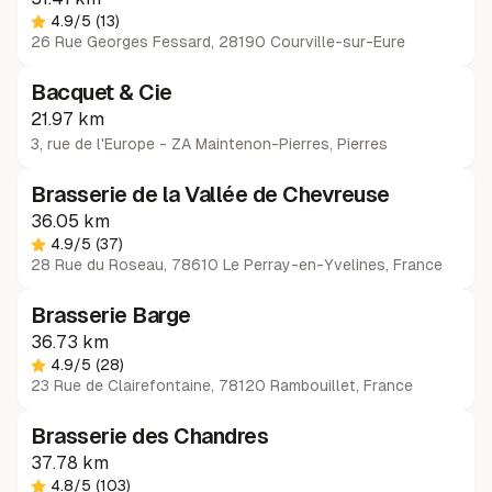
4.9
/5
(13)
26 Rue Georges Fessard, 28190 Courville-sur-Eure
Bacquet & Cie
21.97 km
3, rue de l'Europe - ZA Maintenon-Pierres
,
Pierres
Brasserie de la Vallée de Chevreuse
36.05 km
4.9
/5
(37)
28 Rue du Roseau, 78610 Le Perray-en-Yvelines, France
Brasserie Barge
Pas de disponibilités
36.73 km
4.9
/5
(28)
23 Rue de Clairefontaine, 78120 Rambouillet, France
Brasserie des Chandres
37.78 km
4.8
/5
(103)