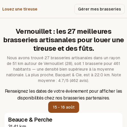
Louez une tireuse
Pourquoi nous ?
Gérer mes brasseries
Vernouillet
: les
27
meilleures
brasseries artisanales pour louer une
tireuse et des fûts.
Nous avons trouvé
27
brasseries artisanales dans un rayon
de
51
km autour de
Vernouillet
(28)
, soit 1 brasserie pour 461
habitants — une densité bien supérieure à la moyenne
nationale.
La plus proche, Bacquet & Cie, est à 22.0 km.
Note
moyenne : 4.7/5 (462 avis).
Renseignez les dates de votre évènement pour afficher les
disponibilités chez nos brasseries partenaires.
15 - 16 août
Beauce & Perche
31.41 km