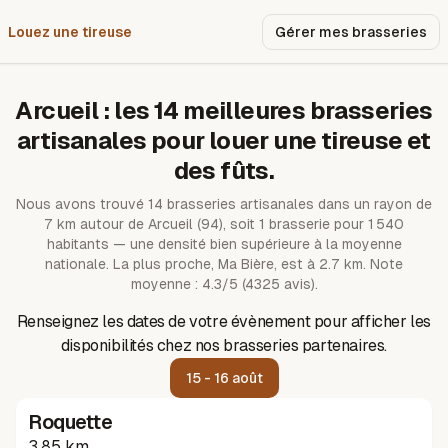
Louez une tireuse
Pourquoi nous ?
Gérer mes brasseries
Arcueil
: les
14
meilleures brasseries
artisanales pour louer une tireuse et
des fûts.
Nous avons trouvé
14
brasseries artisanales dans un rayon de
7
km autour de
Arcueil
(94)
, soit 1 brasserie pour 1 540
habitants — une densité bien supérieure à la moyenne
nationale.
La plus proche, Ma Bière, est à 2.7 km.
Note
moyenne : 4.3/5 (4325 avis).
Renseignez les dates de votre évènement pour afficher les
disponibilités chez nos brasseries partenaires.
15 - 16 août
Roquette
3.85 km