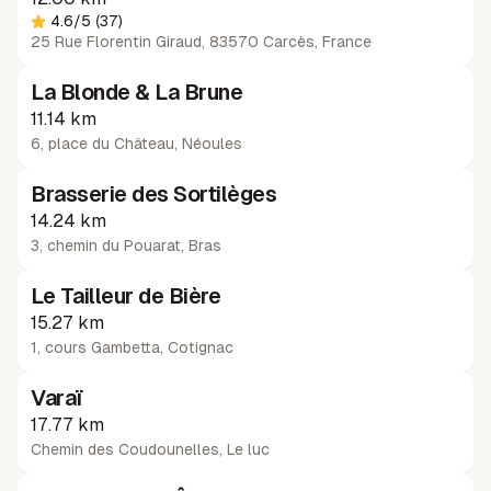
4.6
/5
(37)
25 Rue Florentin Giraud, 83570 Carcès, France
La Blonde & La Brune
11.14 km
6, place du Château
,
Néoules
Brasserie des Sortilèges
14.24 km
3, chemin du Pouarat
,
Bras
Le Tailleur de Bière
15.27 km
1, cours Gambetta
,
Cotignac
Varaï
17.77 km
Chemin des Coudounelles
,
Le luc