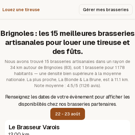
Louez une tireuse
Pourquoi nous ?
Gérer mes brasseries
Brignoles
: les
15
meilleures brasseries
artisanales pour louer une tireuse et
des fûts.
Nous avons trouvé
15
brasseries artisanales dans un rayon de
34
km autour de
Brignoles
(83)
, soit 1 brasserie pour 1 178
habitants — une densité bien supérieure à la moyenne
nationale.
La plus proche, La Blonde & La Brune, est à 11.1 km.
Note moyenne : 4.5/5 (1126 avis).
Renseignez les dates de votre évènement pour afficher les
disponibilités chez nos brasseries partenaires.
22 - 23 août
Le Brasseur Varois
12.00 km