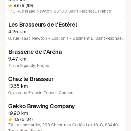
4.6
/5
(69)
170 Rue Isaac Newton, 83700 Saint-Raphaël, France
Les Brasseurs de l'Estérel
4.25 km
0, rue Isaac Newton - Epsilon 1 - Bâtiment L
,
Saint-Raphaël
Brasserie de l'Aréna
9.47 km
7, rue Sigaudy
,
Fréjus
Chez le Brasseur
13.65 km
0, avenue Francis Tonner
,
Cannes
Gekko Brewing Company
19.90 km
4.9
/5
(34)
ZA La Lombardie, 298 Chem. des Collés Lot 18-C, 83440
Tourrettes, France