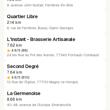
9, avenue John Nuttall
,
Ferrières-En-Brie
Quartier Libre
2.14 km
6, rue de Ferrières
,
Bussy-Saint-Georges
L'Instant - Brasserie Artisanale
7.62 km
4.9
/5
(86)
24 bis Rue du Pré des Aulnes, 77340 Pontault-Combault
Second Degré
7.64 km
4.9
/5
(610)
10 Rue de l'Église, 77700 Magny-le-Hongre
La Germenoise
8.68 km
40-48, avenue de l'Europe
,
Emerainville