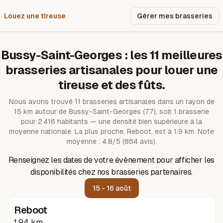
Louez une tireuse
Pourquoi nous ?
Gérer mes brasseries
Bussy-Saint-Georges
: les
11
meilleures
brasseries artisanales pour louer une
tireuse et des fûts.
Nous avons trouvé
11
brasseries artisanales dans un rayon de
15
km autour de
Bussy-Saint-Georges
(77)
, soit 1 brasserie
pour 2 416 habitants — une densité bien supérieure à la
moyenne nationale.
La plus proche, Reboot, est à 1.9 km.
Note
moyenne : 4.8/5 (864 avis).
Renseignez les dates de votre évènement pour afficher les
disponibilités chez nos brasseries partenaires.
15 - 16 août
Reboot
1.94 km