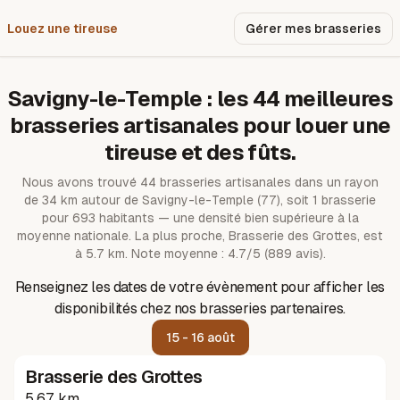
Louez une tireuse
Pourquoi nous ?
Gérer mes brasseries
Savigny-le-Temple
: les
44
meilleures
brasseries artisanales pour louer une
tireuse et des fûts.
Nous avons trouvé
44
brasseries artisanales dans un rayon
de
34
km autour de
Savigny-le-Temple
(77)
, soit 1 brasserie
pour 693 habitants — une densité bien supérieure à la
moyenne nationale.
La plus proche, Brasserie des Grottes, est
à 5.7 km.
Note moyenne : 4.7/5 (889 avis).
Renseignez les dates de votre évènement pour afficher les
disponibilités chez nos brasseries partenaires.
15 - 16 août
Brasserie des Grottes
5.67 km