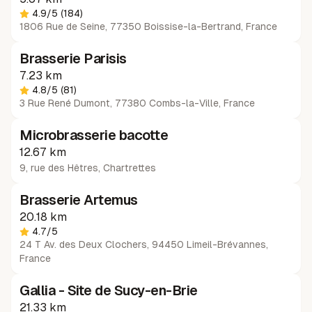
4.9
/5
(184)
1806 Rue de Seine, 77350 Boissise-la-Bertrand, France
Brasserie Parisis
Pas de disponibilités
7.23 km
4.8
/5
(81)
3 Rue René Dumont, 77380 Combs-la-Ville, France
Microbrasserie bacotte
12.67 km
9, rue des Hêtres
,
Chartrettes
Brasserie Artemus
20.18 km
4.7
/5
24 T Av. des Deux Clochers, 94450 Limeil-Brévannes,
France
Gallia - Site de Sucy-en-Brie
21.33 km