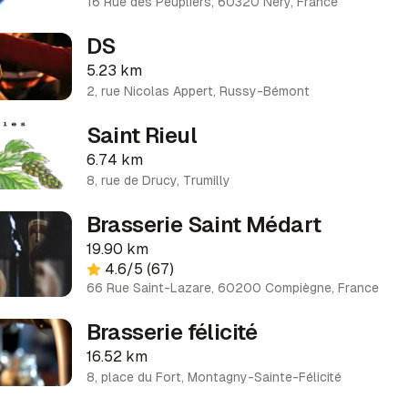
16 Rue des Peupliers, 60320 Néry, France
DS
5.23 km
2, rue Nicolas Appert
,
Russy-Bémont
Saint Rieul
6.74 km
8, rue de Drucy
,
Trumilly
Brasserie Saint Médart
19.90 km
4.6
/5
(67)
66 Rue Saint-Lazare, 60200 Compiègne, France
Brasserie félicité
16.52 km
8, place du Fort
,
Montagny-Sainte-Félicité