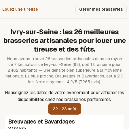
Louez une tireuse
Pourquoi nous ?
Gérer mes brasseries
Ivry-sur-Seine
: les
26
meilleures
brasseries artisanales pour louer une
tireuse et des fûts.
Nous avons trouvé
26
brasseries artisanales dans un rayon
de
7
km autour de
Ivry-sur-Seine
(94)
, soit 1 brasserie pour
2 462 habitants — une densité bien supérieure à la moyenne
nationale.
La plus proche, Breuvages et Bavardages, est à 2.0
km.
Note moyenne : 4.2/5 (7265 avis).
Renseignez les dates de votre évènement pour afficher les
disponibilités chez nos brasseries partenaires.
22 - 23 août
Breuvages et Bavardages
2.03 km