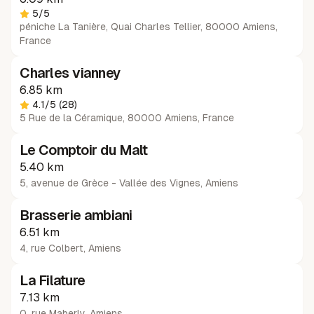
5
/5
péniche La Tanière, Quai Charles Tellier, 80000 Amiens,
France
Charles vianney
6.85 km
4.1
/5
(28)
5 Rue de la Céramique, 80000 Amiens, France
Le Comptoir du Malt
5.40 km
5, avenue de Grèce - Vallée des Vignes
,
Amiens
Brasserie ambiani
6.51 km
4, rue Colbert
,
Amiens
La Filature
7.13 km
0, rue Maberly
,
Amiens