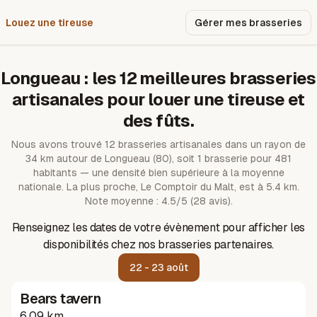
Louez une tireuse
Pourquoi nous ?
Gérer mes brasseries
Longueau
: les
12
meilleures brasseries
artisanales pour louer une tireuse et
des fûts.
Nous avons trouvé
12
brasseries artisanales dans un rayon de
34
km autour de
Longueau
(80)
, soit 1 brasserie pour 481
habitants — une densité bien supérieure à la moyenne
nationale.
La plus proche, Le Comptoir du Malt, est à 5.4 km.
Note moyenne : 4.5/5 (28 avis).
Renseignez les dates de votre évènement pour afficher les
disponibilités chez nos brasseries partenaires.
22 - 23 août
Bears tavern
6.09 km