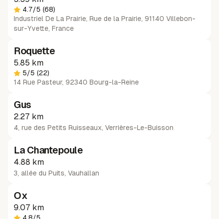
4.7
/5
(68)
Industriel De La Prairie, Rue de la Prairie, 91140 Villebon-
sur-Yvette, France
Roquette
5.85 km
5
/5
(22)
14 Rue Pasteur, 92340 Bourg-la-Reine
Gus
2.27 km
4, rue des Petits Ruisseaux
,
Verrières-Le-Buisson
La Chantepoule
4.88 km
3, allée du Puits
,
Vauhallan
Ox
9.07 km
4.8
/5