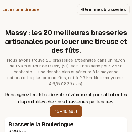
Louez une tireuse
Pourquoi nous ?
Gérer mes brasseries
Massy
: les
20
meilleures brasseries
artisanales pour louer une tireuse et
des fûts.
Nous avons trouvé
20
brasseries artisanales dans un rayon
de
15
km autour de
Massy
(91)
, soit 1 brasserie pour 2 548
habitants — une densité bien supérieure à la moyenne
nationale.
La plus proche, Gus, est à 2.3 km.
Note moyenne :
4.6/5 (1829 avis).
Renseignez les dates de votre évènement pour afficher les
disponibilités chez nos brasseries partenaires.
15 - 16 août
Brasserie la Bouledogue
3.39 km