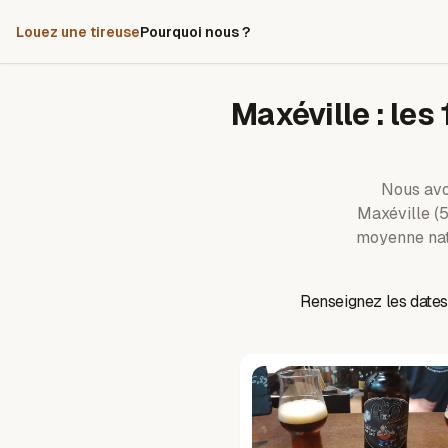
Louez une tireuse
Pourquoi nous ?
Maxéville
: les
Nous av
Maxéville
(5
moyenne nat
Renseignez les dates