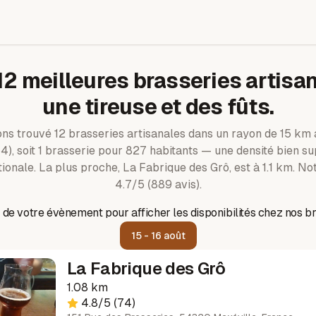
12
meilleures brasseries artisan
une tireuse et des fûts.
ons trouvé
12
brasseries artisanales dans un rayon de
15
km a
4)
, soit 1 brasserie pour 827 habitants — une densité bien su
ionale.
La plus proche, La Fabrique des Grô, est à 1.1 km.
Not
4.7/5 (889 avis).
 de votre évènement pour afficher les disponibilités chez nos br
15 - 16 août
La Fabrique des Grô
1.08 km
4.8
/5
(74)