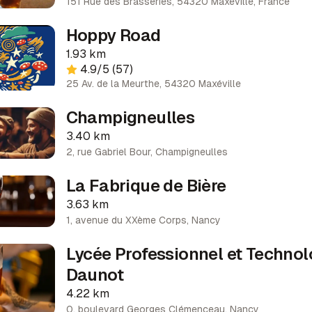
151 Rue des Brasseries, 54320 Maxéville, France
Hoppy Road
1.93 km
4.9
/5
(57)
25 Av. de la Meurthe, 54320 Maxéville
Champigneulles
3.40 km
2, rue Gabriel Bour
,
Champigneulles
La Fabrique de Bière
3.63 km
1, avenue du XXème Corps
,
Nancy
Lycée Professionnel et Techno
Daunot
4.22 km
0, boulevard Georges Clémenceau
,
Nancy