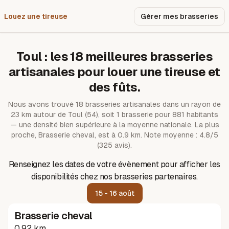
Louez une tireuse
Pourquoi nous ?
Gérer mes brasseries
Toul
: les
18
meilleures brasseries
artisanales pour louer une tireuse et
des fûts.
Nous avons trouvé
18
brasseries artisanales dans un rayon de
23
km autour de
Toul
(54)
, soit 1 brasserie pour 881 habitants
— une densité bien supérieure à la moyenne nationale.
La plus
proche, Brasserie cheval, est à 0.9 km.
Note moyenne : 4.8/5
(325 avis).
Renseignez les dates de votre évènement pour afficher les
disponibilités chez nos brasseries partenaires.
15 - 16 août
Brasserie cheval
0.92 km