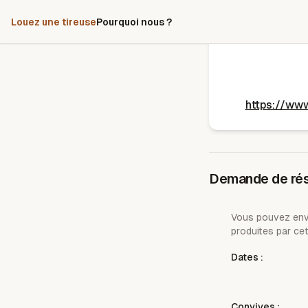
Louez une tireuse
Pourquoi nous ?
https://ww
Demande de rés
Vous pouvez envo
produites par cet
Dates :
Convives :