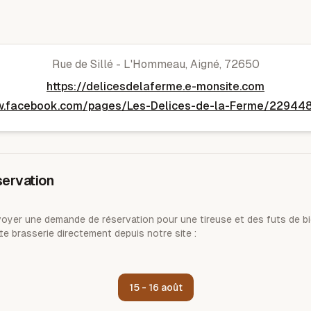
Les Délices de la Ferme
Rue de Sillé - L'Hommeau
,
Aigné
,
72650
https://delicesdelaferme.e-monsite.com
w.facebook.com/pages/Les-Delices-de-la-Ferme/2294
ervation
yer une demande de réservation pour une tireuse et des futs de bi
te brasserie directement depuis notre site :
15 - 16 août