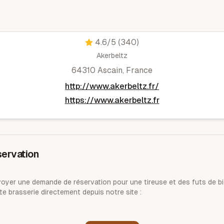
Brasserie akerbeltz
4.6
/5
(340)
Akerbeltz
64310 Ascain, France
http://www.akerbeltz.fr/
https://www.akerbeltz.fr
ervation
yer une demande de réservation pour une tireuse et des futs de bi
te brasserie directement depuis notre site :